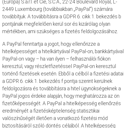
(Európa) S.a.r.l. et Cie, S.C.A., 22-24 Boulevard Royal, L-
2449 Luxembourg (továbbiakban „PayPal”) számára
továbbítjuk. A továbbításra a GDPR 6. cikk 1. bekezdés b
pontjának megfelelően kerül sor és kizárólag olyan
mértékben, ami szükséges a fizetés feldolgozásához.
A PayPal fenntartja a jogot, hogy ellenőrizze a
hitelképességet a hitelkártyával PayPal-on, bankkártyával
PayPal-on vagy – ha van ilyen – felhasználói fiókon
keresztül, vagy részletfizetéssel PayPal-on keresztül
történő fizetések esetén. Ebből a célból a fizetési adatai
a GDPR 6. cikk 1. bekezdés f pontja szerint kerülnek
feldolgozásra és továbbításra a hitel ügynökségeknek a
PayPal jogos érdeke alapján, hogy meghatározza az ön
fizetőképességét. A PayPal a hitelképesség ellenőrzés
eredményét a fizetésképtelenség statisztikai
valószínűségét illetően a vonatkozó fizetési mód
biztosításáról szóló döntés céljából. A hitelképesség