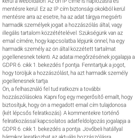
kerül a weboldalon. Az ön IP címe is naplózásra és
mentésre kerül. Ez az IP cím biztonsági okokból kerül
mentésre arra az esetre, ha az adat tárgya megsérti
harmadik személyek jogait a hozzászólás által, vagy
illegális tartalom közzétételével. Szükségünk van az
email címére, hogy kapcsolatba lépjünk önnel, ha egy
harmadik személy az ön által közzétett tartalmat
jogellenesnek tekinti. Az adatai megőrzésének jogalapja a
GDPR 6. cikk 1. bekezdés f pontja. Fenntartjuk a jogot,
hogy töröljük a hozzászólást, ha azt harmadik személy
jogellenesnek tartja.
Ön, a felhasználó fel tud iratkozni a további
hozzászólásokra. Kapni fog egy megerősítő emailt, hogy
biztosítjuk, hogy ön a megadott email cím tulajdonosa
(két lépcsős feliratkozás). A kommentekre történő
feliratkozással kapcsolatos adatfeldolgozás jogalapja a
GDPR 6. cikk 1. bekezdés a pontja. Jövőbeli hatállyal
bármikor leiratkozhat az aktuális hozzászólásra