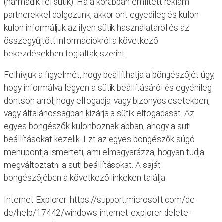
(harmadik fél sütik). Ha a korábban említett reklám
partnerekkel dolgozunk, akkor önt egyedileg és külön-
külön informáljuk az ilyen sütik használatáról és az
összegyűjtött információkról a következő
bekezdésekben foglaltak szerint.
Felhívjuk a figyelmét, hogy beállíthatja a böngészőjét úgy,
hogy informálva legyen a sütik beállításáról és egyénileg
döntsön arról, hogy elfogadja, vagy bizonyos esetekben,
vagy általánosságban kizárja a sütik elfogadását. Az
egyes böngészők különböznek abban, ahogy a süti
beállításokat kezelik. Ezt az egyes böngészők súgó
menüpontja ismerteti, ami elmagyarázza, hogyan tudja
megváltoztatni a süti beállításokat. A saját
böngészőjében a következő linkeken találja:
Internet Explorer: https://support.microsoft.com/de-
de/help/17442/windows-internet-explorer-delete-