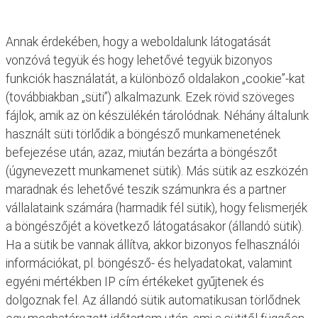
Annak érdekében, hogy a weboldalunk látogatását
vonzóvá tegyük és hogy lehetővé tegyük bizonyos
funkciók használatát, a különböző oldalakon „cookie”-kat
(továbbiakban „süti”) alkalmazunk. Ezek rövid szöveges
fájlok, amik az ön készülékén tárolódnak. Néhány általunk
használt süti törlődik a böngésző munkamenetének
befejezése után, azaz, miután bezárta a böngészőt
(úgynevezett munkamenet sütik). Más sütik az eszközén
maradnak és lehetővé teszik számunkra és a partner
vállalataink számára (harmadik fél sütik), hogy felismerjék
a böngészőjét a következő látogatásakor (állandó sütik).
Ha a sütik be vannak állítva, akkor bizonyos felhasználói
információkat, pl. böngésző- és helyadatokat, valamint
egyéni mértékben IP cím értékeket gyűjtenek és
dolgoznak fel. Az állandó sütik automatikusan törlődnek