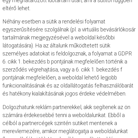
egy meghatározott időtartam után, ami a sütitől függően
eltérő lehet.
Néhány esetben a sütik a rendelési folyamat
egyszerűsítésére szolgálnak (pl. a virtuális bevásárlókosár
tartalmának megjegyzésével a weboldal későbbi
látogatására). Ha az általunk működtetett sütik
személyes adatokat is feldolgoznak, a folyamat a GDPR
6. cikk 1. bekezdés b pontjának megfelelően történik a
szerződés végrehajtása, vagy a 6. cikk 1. bekezdés f
pontjának megfelelően, a weboldal lehető legjobb
funkcionalitásának és az oldallátogatás felhasználóbarát
és hatékony kialakításának jogos érdeke védelmében.
Dolgozhatunk reklám partnerekkel, akik segítenek az ön
számára érdekesebbé tenni a weboldalunkat. Ebből a
célból a partnercégek szintén sütiket mentenek a
merevlemezére, amikor meglátogatja a weboldalunkat