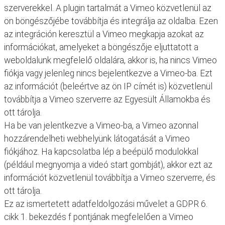
szerverekkel. A plugin tartalmát a Vimeo közvetlenül az
ön böngészőjébe továbbítja és integrálja az oldalba. Ezen
az integráción keresztül a Vimeo megkapja azokat az
információkat, amelyeket a böngészője eljuttatott a
weboldalunk megfelelő oldalára, akkor is, ha nincs Vimeo
fiókja vagy jelenleg nincs bejelentkezve a Vimeo-ba. Ezt
az információt (beleértve az ön IP címét is) közvetlenül
továbbítja a Vimeo szerverre az Egyesült Államokba és
ott tárolja.
Ha be van jelentkezve a Vimeo-ba, a Vimeo azonnal
hozzárendelheti webhelyünk látogatását a Vimeo
fiókjához. Ha kapcsolatba lép a beépülő modulokkal
(például megnyomja a videó start gombját), akkor ezt az
információt közvetlenül továbbítja a Vimeo szerverre, és
ott tárolja.
Ez az ismertetett adatfeldolgozási művelet a GDPR 6.
cikk 1. bekezdés f pontjának megfelelően a Vimeo