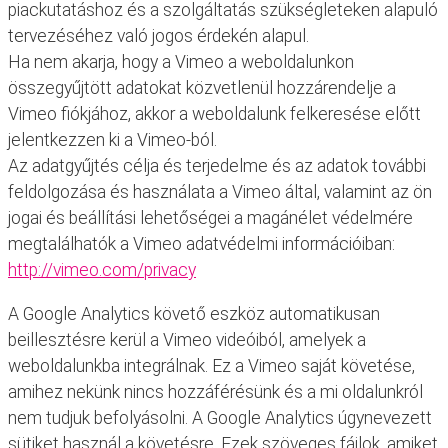
piackutatáshoz és a szolgáltatás szükségleteken alapuló
tervezéséhez való jogos érdekén alapul.
Ha nem akarja, hogy a Vimeo a weboldalunkon
összegyűjtött adatokat közvetlenül hozzárendelje a
Vimeo fiókjához, akkor a weboldalunk felkeresése előtt
jelentkezzen ki a Vimeo-ból.
Az adatgyűjtés célja és terjedelme és az adatok további
feldolgozása és használata a Vimeo által, valamint az ön
jogai és beállítási lehetőségei a magánélet védelmére
megtalálhatók a Vimeo adatvédelmi információiban:
http://vimeo.com/privacy
A Google Analytics követő eszköz automatikusan
beillesztésre kerül a Vimeo videóiból, amelyek a
weboldalunkba integrálnak. Ez a Vimeo saját követése,
amihez nekünk nincs hozzáférésünk és a mi oldalunkról
nem tudjuk befolyásolni. A Google Analytics úgynevezett
sütiket használ a követésre. Ezek szöveges fájlok, amiket