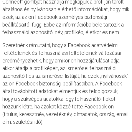
Connect” gombját használja megkapjuk a profilján tárolt
általános és nyilvánosan elérhető információkat, hogy mik
ezek, az az ön Facebook személyes biztonsági
beállításaitól függ. Ebbe az információba bele tartozik a
felhasználói azonosító, név, profilkép, életkor és nem.
Szeretnénk rámutatni, hogy a Facebook adatvédelmi
feltételeinek és felhasználási feltételeinek változásai
eredményezhetik, hogy amikor ön hozzájárulását adja,
akkor átadja a profilképeit, az ismerősei felhasználói
azonosítóit és az ismerősei listáját, ha ezek „nyilvánosak”
az ön Facebook biztonsági beállításaiban. A Facebook
által továbbított adatokat elmentjük és feldolgozzuk,
hogy a szükséges adatokkal egy felhasználói fiókot
hozzunk létre, ha azokat közzé tette Facebook-on
(titulus, keresztnév, vezetéknév, címadatok, ország, email
cím, születési idő).