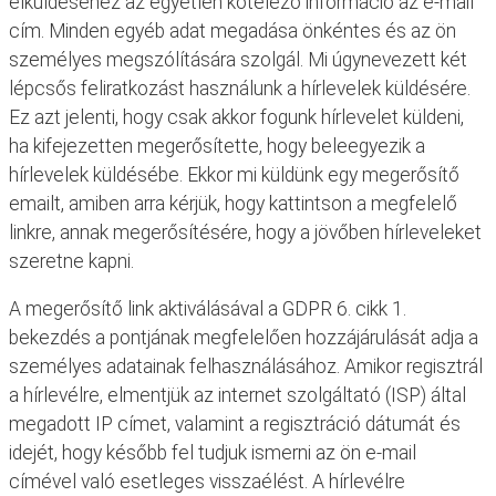
elküldéséhez az egyetlen kötelező információ az e-mail
cím. Minden egyéb adat megadása önkéntes és az ön
személyes megszólítására szolgál. Mi úgynevezett két
lépcsős feliratkozást használunk a hírlevelek küldésére.
Ez azt jelenti, hogy csak akkor fogunk hírlevelet küldeni,
ha kifejezetten megerősítette, hogy beleegyezik a
hírlevelek küldésébe. Ekkor mi küldünk egy megerősítő
emailt, amiben arra kérjük, hogy kattintson a megfelelő
linkre, annak megerősítésére, hogy a jövőben hírleveleket
szeretne kapni.
A megerősítő link aktiválásával a GDPR 6. cikk 1.
bekezdés a pontjának megfelelően hozzájárulását adja a
személyes adatainak felhasználásához. Amikor regisztrál
a hírlevélre, elmentjük az internet szolgáltató (ISP) által
megadott IP címet, valamint a regisztráció dátumát és
idejét, hogy később fel tudjuk ismerni az ön e-mail
címével való esetleges visszaélést. A hírlevélre