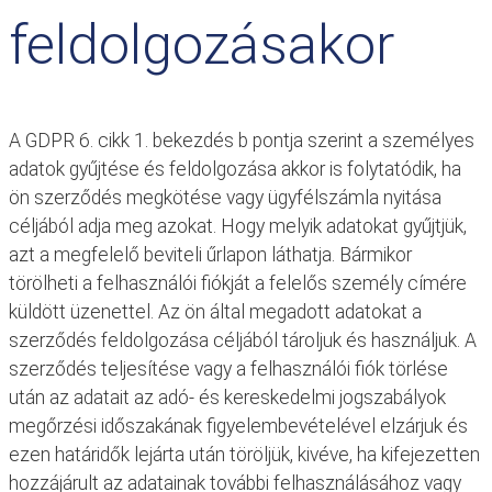
feldolgozásakor
A GDPR 6. cikk 1. bekezdés b pontja szerint a személyes
adatok gyűjtése és feldolgozása akkor is folytatódik, ha
ön szerződés megkötése vagy ügyfélszámla nyitása
céljából adja meg azokat. Hogy melyik adatokat gyűjtjük,
azt a megfelelő beviteli űrlapon láthatja. Bármikor
törölheti a felhasználói fiókját a felelős személy címére
küldött üzenettel. Az ön által megadott adatokat a
szerződés feldolgozása céljából tároljuk és használjuk. A
szerződés teljesítése vagy a felhasználói fiók törlése
után az adatait az adó- és kereskedelmi jogszabályok
megőrzési időszakának figyelembevételével elzárjuk és
ezen határidők lejárta után töröljük, kivéve, ha kifejezetten
hozzájárult az adatainak további felhasználásához vagy