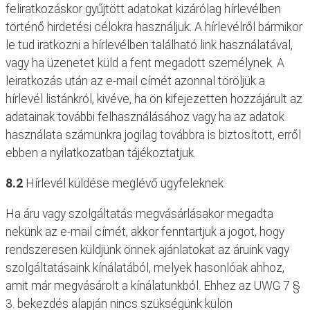
feliratkozáskor gyűjtött adatokat kizárólag hírlevélben
történő hirdetési célokra használjuk. A hírlevélről bármikor
le tud iratkozni a hírlevélben található link használatával,
vagy ha üzenetet küld a fent megadott személynek. A
leiratkozás után az e-mail címét azonnal töröljük a
hírlevél listánkról, kivéve, ha ön kifejezetten hozzájárult az
adatainak további felhasználásához vagy ha az adatok
használata számunkra jogilag továbbra is biztosított, erről
ebben a nyilatkozatban tájékoztatjuk.
8.2
Hírlevél küldése meglévő ügyfeleknek
Ha áru vagy szolgáltatás megvásárlásakor megadta
nekünk az e-mail címét, akkor fenntartjuk a jogot, hogy
rendszeresen küldjünk önnek ajánlatokat az áruink vagy
szolgáltatásaink kínálatából, melyek hasonlóak ahhoz,
amit már megvásárolt a kínálatunkból. Ehhez az UWG 7 §
3. bekezdés alapján nincs szükségünk külön