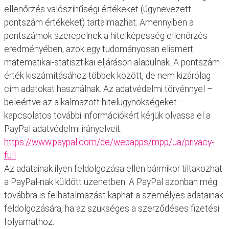
ellenőrzés valószínűségi értékeket (úgynevezett
pontszám értékeket) tartalmazhat. Amennyiben a
pontszámok szerepelnek a hitelképesség ellenőrzés
eredményében, azok egy tudományosan elismert
matematikai-statisztikai eljáráson alapulnak. A pontszám
érték kiszámításához többek között, de nem kizárólag
cím adatokat használnak. Az adatvédelmi törvénnyel –
beleértve az alkalmazott hitelügynökségeket –
kapcsolatos további információkért kérjük olvassa el a
PayPal adatvédelmi irányelveit:
https://www.paypal.com/de/webapps/mpp/ua/privacy-
full
Az adatainak ilyen feldolgozása ellen bármikor tiltakozhat
a PayPal-nak küldött üzenetben. A PayPal azonban még
továbbra is felhatalmazást kaphat a személyes adatainak
feldolgozására, ha az szükséges a szerződéses fizetési
folyamathoz.