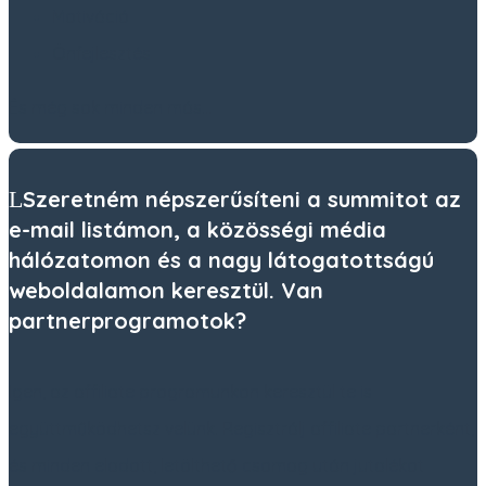
Motiváció
Önfejlesztés
És még sok minden más…
Szeretném népszerűsíteni a summitot az
e-mail listámon, a közösségi média
hálózatomon és a nagy látogatottságú
weboldalamon keresztül. Van
partnerprogramotok?
Igen, az affiliate programunkon keresztül te is
együttműködhetsz velünk. Regisztrálj affiliate partnerként,
és minden eladott, letölthető csomag után jutalékot