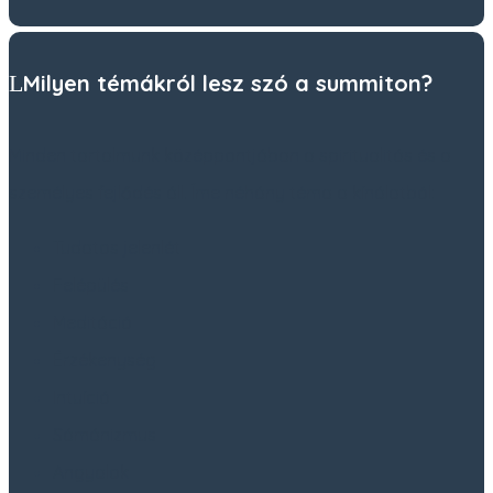
Milyen témákról lesz szó a summiton?
Minden tartalmunk középpontjában a spiritualitás és a
személyes fejlődés áll. Íme néhány téma a kínálatból:
Tudatos jelenlét
Felépülés
Meditáció
Érzékenység
Intuíció
Sámánizmus
Angyalok