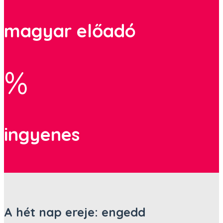
magyar előadó
%
ingyenes
A hét nap ereje: engedd