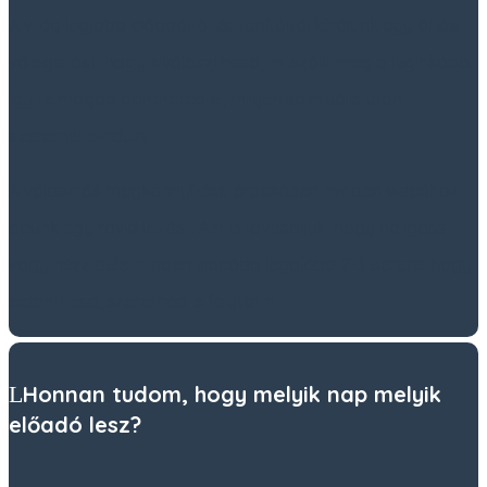
A világ legjobb előadóitól és tanítóitól kínálunk egy óriási
válogatást, hogy kiválaszthasd, mi szólít meg a leginkább.
Így te magad döntheted el, milyen spirituális úton
szeretnél elindulni.
A választás megkönnyítése érdekében minden videóhoz
adunk egy rövid leírást. Azt is javasoljuk, hogy hallgass
vagy nézz bele minden videóba legalább 2-3 percre, hogy
eldönthesd, szeretnéd-e folytatni.
Honnan tudom, hogy melyik nap melyik
előadó lesz?