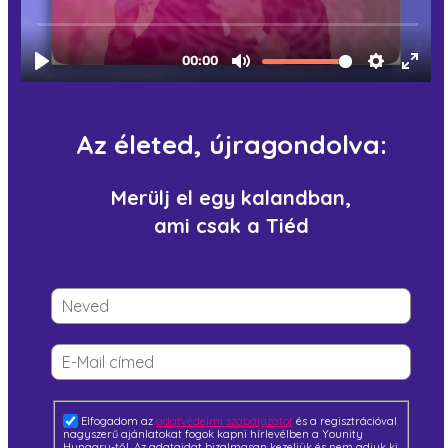
Az életed, újragondolva:
Merülj el egy kalandban,
ami csak a Tiéd
Elfogadom az
adatvédelmi szabályzatot
és a regisztrációval
nagyszerű ajánlatokat fogok kapni hírlevélben a Younity
Hungary-től. Az adataidat bizalmasan kezeljük és nem adjuk ki