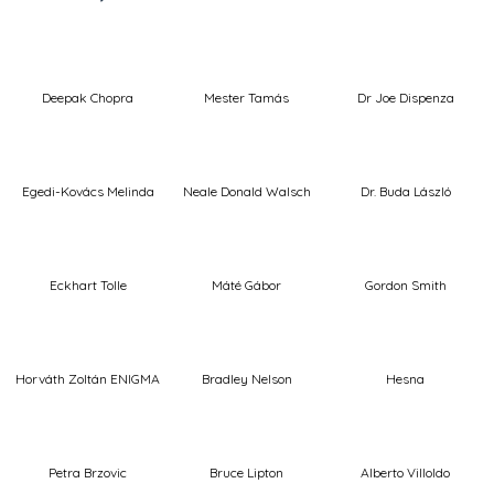
Deepak Chopra
Mester Tamás
Dr Joe Dispenza
Egedi-Kovács Melinda
Neale Donald Walsch
Dr. Buda László
Eckhart Tolle
Máté Gábor
Gordon Smith
Horváth Zoltán ENIGMA
Bradley Nelson
Hesna
Petra Brzovic
Bruce Lipton
Alberto Villoldo