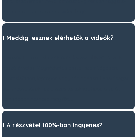
2025. szeptember 29-től október 5-ig minden reggel e-
mailben küldjük az aznapi videó linkjét.
Meddig lesznek elérhetők a videók?
A videós tartalmakhoz 48 órán keresztül INGYENESEN
hozzáférhetsz. Megnézheted asztali számítógépen,
okostelefonon, laptopon vagy táblagépen. Lehetőséged
van megvásárolni az összes tartalmat, hogy a saját
tempódban nézhesd meg őket.
A részvétel 100%-ban ingyenes?