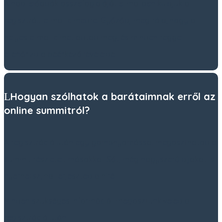
A napi előadók összefoglalóját e-mailben küldjük a
regisztrált e-mail címedre. Győződj meg róla, hogy a
helyes e-mail címet adtad meg, és minden reggel
ellenőrizd a beérkező leveleidet!
Hogyan szólhatok a barátaimnak erről az
online summitról?
A regisztráció után egy gombnyomással megoszthatod a
summit részleteit másokkal. Sőt, még nagyszerű díjakat is
nyerhetsz, ha terjeszted a hírét.
Minden szükséges információt megosztunk veled a
regisztráció után.