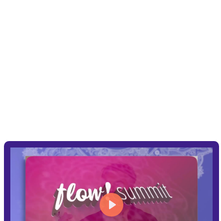
2025. szeptember 29. – október 5.
Az év legnagyobb önfejlesztő
eseménye!