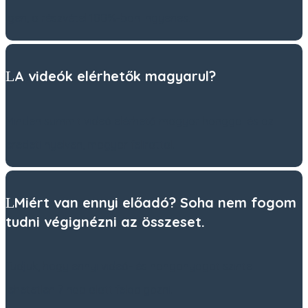
Igen, a részvétel 100%-ban ingyenes.
A videók elérhetők magyarul?
Minden summit videó elérhető magyar hanggal és az
eredeti nyelven, magyar felirattal.
Miért van ennyi előadó? Soha nem fogom
tudni végignézni az összeset.
Tudjuk, hogy ennyi videó- és hanganyagot szinte
lehetetlen 7 nap alatt feldolgozni.