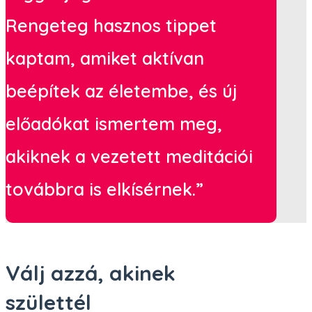
Rengeteg hasznos tippet
kaptam, amiket aktívan
beépítek az életembe, és új
előadókat ismertem meg,
akiknek a vezetett meditációi
továbbra is elkísérnek.”
Válj azzá, akinek
születtél