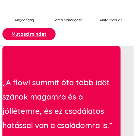
Angaangaq
Soma Mamagésa
Anita Moorjani
Mutasd mindet
„A flow! summit óta több időt
szánok magamra és a
jóllétemre, és ez csodálatos
hatással van a családomra is.”