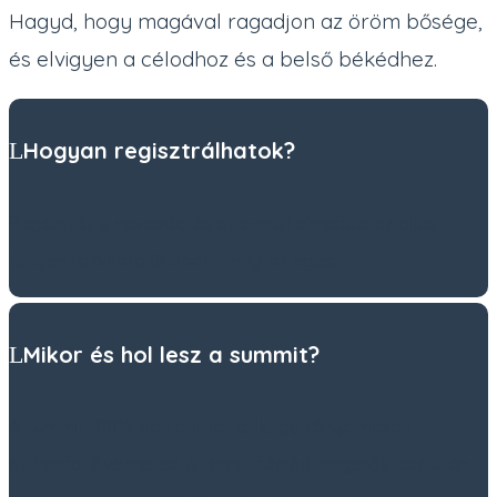
Hagyd, hogy magával ragadjon az öröm bősége,
és elvigyen a célodhoz és a belső békédhez.
Hogyan regisztrálhatok?
Regisztrálj a neveddel és az e-mail címeddel az oldal
tetején található űrlapon! Ennyi az egész!
Mikor és hol lesz a summit?
A summit 100%-ban online zajlik, így kényelmesen,
otthonról élvezheted. A regisztrációd megerősítése után